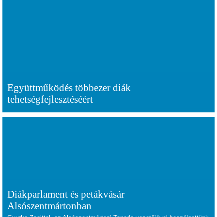
Együttműködés többezer diák
tehetségfejlesztéséért
Diákparlament és petákvásár
Alsószentmártonban