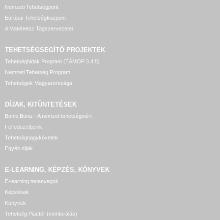
Nemzeti Tehetségpont
Európai Tehetségközpont
A Matehetsz Tagszervezetei
TEHETSÉGSEGÍTŐ
PROJEKTEK
Tehetséghidak Program (TÁMOP 3.4.5)
Nemzeti Tehetség Program
Tehetségek Magyarországa
DÍJAK, KITÜNTETÉSEK
Bonis Bona – A nemzet tehetségeiért
Felfedezettjeink
Tehetségnagykövetek
Egyéb díjak
E-LEARNING, KÉPZÉS, KÖNYVEK
E-learning tananyagok
Képzések
Könyvek
Tehetség Piactér (mentorálás)