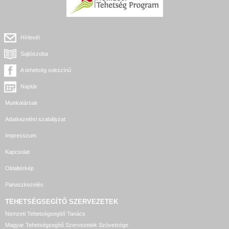
Hírlevél
Sajtószoba
A tehetség sokszínű
Naptár
Munkatársak
Adatkezelési szabályzat
Impresszum
Kapcsolat
Oldaltérkép
Panaszkezelés
TEHETSÉGSEGÍTŐ SZERVEZETEK
Nemzeti Tehetségsegítő Tanács
Magyar Tehetségsegítő Szervezetek Szövetsége