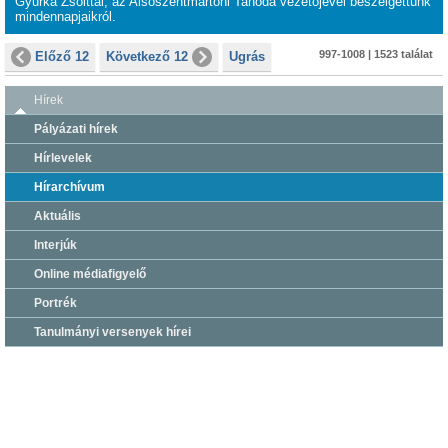
Gyurka Zsolttal, az Alsószentmártoni Tanoda vezetőjével beszélgettünk
mindennapjaikról.
997-1008 | 1523 találat
Előző 12
Következő 12
Ugrás
Hírek
Pályázati hírek
Hírlevelek
Hírarchívum
Aktuális
Interjúk
Online médiafigyelő
Portrék
Tanulmányi versenyek hírei