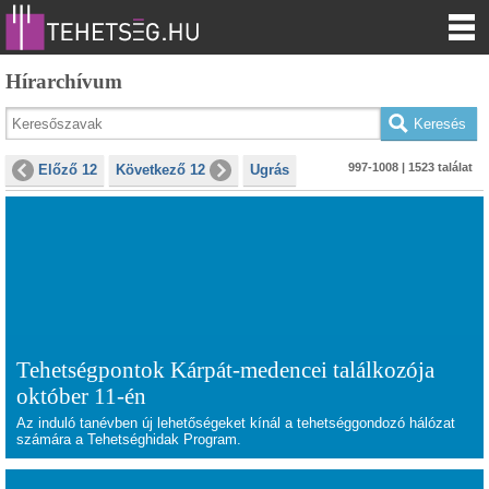
Hírarchívum
997-1008 | 1523 találat
Előző 12
Következő 12
Ugrás
Tehetségpontok Kárpát-medencei találkozója
október 11-én
Az induló tanévben új lehetőségeket kínál a tehetséggondozó hálózat
számára a Tehetséghidak Program.